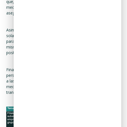
que, en cada caso, sus datos personales serán tratados bajo
medidas de seguridad físicas, técnicas y administrativas, que
aseguren su protección y confidencialidad.
Asimismo, le informamos que sus datos personales
solamente serán tratados por el tiempo que sea necesario
para atender la emergencia sanitaria, y una vez concluida la
misma, serán sometidos a un proceso de bloqueo para su
posterior supresión.
Finalmente, hacemos de su conocimiento que los datos
personales antes mencionados, solamente serán transferidos
a las autoridades que así lo requieran, siempre y cuando
medie solicitud fundada y motiva que justifique y exija dicha
transferencia.