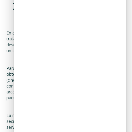
Contactarlo para mejorar los servicios de Curadeuda.
Tener comunicación con usted para mejorar nuestros
servicios y agradecer su preferencia.
En caso de que no desee que sus datos personales sean
tratados para alguna o todas las finalidades secundarias,
desde este momento usted puede comunicárnoslo enviando
un correo electrónico a la dirección arco@curadeuda.com.
Para los casos en que sus datos personales los hubiéramos
obtenido de manera indirecta, usted cuenta con el plazo de 5
(cinco) días hábiles, a partir del primer contacto de Curadeuda
con usted, a efecto de enviar un correo a la dirección
arco@curadeuda.com, a efecto de manifestar su negativa
para el tratamiento de sus datos personales.
La negativa para el uso de sus datos personales para fines
secundarios, no podrá ser un motivo para negarle los
servicios solicitados o dar por terminada la relación