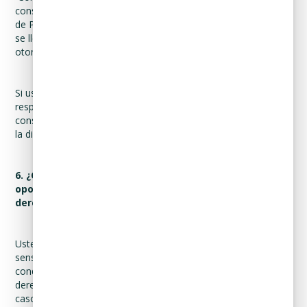
consentimiento, si Usted, después de leer el presente Aviso
de Privacidad, no manifiesta su rechazo para que las mismas
se lleven a cabo, Curadeuda dará por entendido que nos ha
otorgado dicho consentimiento.
Si usted no desea que sus datos personales sean transferidos
respecto de aquéllas sobre las cuáles es necesario su
consentimiento, le pedimos que envíe un correo electrónico a
la dirección arco@curadeuda.com.
6. ¿Cómo puede acceder, rectificar, cancelar u
oponerse al uso de sus datos personales? (Ejercicio de
derechos ARCO).
Usted tiene derecho a conocer qué datos personales y/o
sensibles tenemos de Usted, para qué los utilizamos y las
condiciones del uso que les damos (Acceso). Asimismo, es su
derecho solicitar la corrección de su Información Personal en
caso de que esté desactualizada, sea inexacta o incompleta