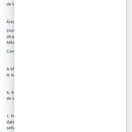
de los datos que se describe a continuación:
Área específica: Departamento de Datos Personales.
Domicilio: Av Insurgentes Sur 64 Piso 14, colonia Juárez,
alcaldía Cuauhtémoc, código postal 06600, Ciudad de México,
México.
Correo electrónico: arco@curadeuda.com
A efecto de ejercer algunos de los derechos antes indicados,
le sugerimos conocer el siguiente Procedimiento:
A. Requisitos para la presentación de una solicitud de ejercicio
de derechos ARCO.
1. Presentar la solicitud ante el responsable que posee los
datos personales, a través de los medios y mecanismos
señalados anteriormente, con la siguiente información: