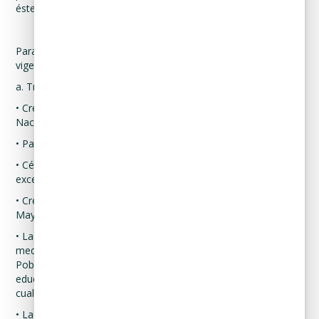
éste sea quien presente la solicitud.
Para este efecto, se tendrán como identificaciones oficiales
vigentes:
a. Tratándose de mexicanos por nacimiento o naturalizados.
• Credencial para votar vigente, expedida por el Instituto
Nacional Electoral (antes Instituto Federal Electoral).
• Pasaporte vigente.
• Cédula profesional vigente con fotografía. Quedan
exceptuadas las cédulas profesionales electrónicas.
• Credencial del Instituto Nacional de las Personas Adultas
Mayores vigente.
• La identidad de los menores de edad se podrá acreditar
mediante su acta de nacimiento, Clave Única de Registro de
Población, credenciales expedidas por instituciones
educativas o instituciones de seguridad social, pasaporte, o
cualquier otro documento oficial utilizado para tal fin.
• La identidad de personas en estado de interdicción o