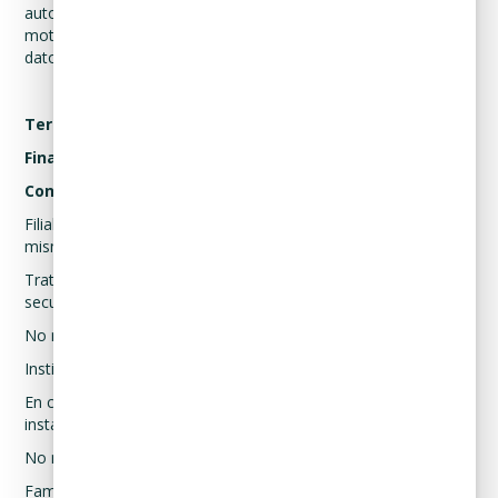
autoridades competentes, a través de solicitud fundada y
motivada, se realizarán las siguientes transferencias sus
datos personales:
Tercero receptor
Finalidad(es)
Consentimiento
Filiales, controladoras, subsidiarias, matriz o empresas del
mismo grupo.
Tratamiento de datos personales para finalidades primarias y
secundarias.
No necesario.
Instituciones prestadoras de servicios médicos.
En caso de sufrir algún accidente o emergencia médica en las
instalaciones de Curadeuda y sea requerido prestarle auxilio.
No necesario.
Familiares.