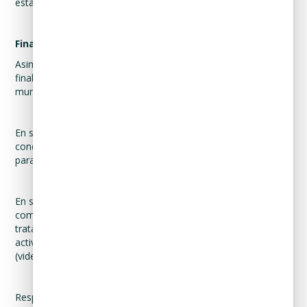
establecida con nosotros.
Finalidades temporales.
Asimismo, le informamos del tratamiento de las siguientes
finalidades temporales con motivo de la emergencia sanitaria
mundial de la enfermedad por el virus SARS-CoV2 (COVID-19):
En su caso, se tratarán datos personales respecto de
condiciones de salud y, en su caso, de su situación familiar,
para evitar el crecimiento de contagio.
En su caso, a efecto de realizar actividades laborales o
comerciales a través de herramientas tecnológicas, se
tratarán datos personales de voz e imagen para ejecutar
actividades que requieren reuniones en línea
(videoconferencias).
Respecto de dichas finalidades temporales, le informamos