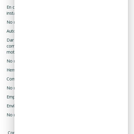
En caso de sufrir algún accidente o emergencia médica en las
instalaciones de Curadeuda y sea requerido prestarle auxilio.
No necesario.
Autoridades competentes.
Dar cumplimiento a requerimientos de autoridades
competentes, previa solicitud debidamente fundada y
motivada.
No necesario.
Herramientas de comunicación instantánea.
Comunicación escrita y/o por voz y/o imagen.
No necesario.
Empresas de mensajería y paquetería.
Envío y entrega de documentos y paquetes.
No necesario.
Con relación a las transferencias que requieren su