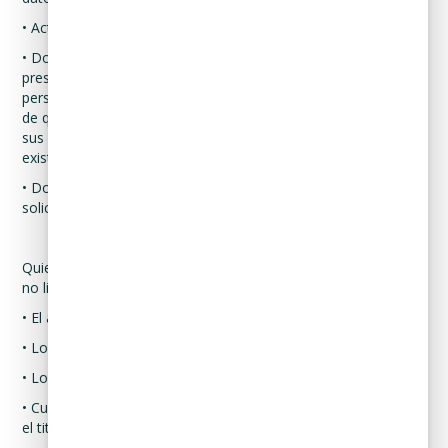
• Acta de defunción correspondiente.
• Documento(s) que acrediten el interés jurídico de quien
presenta la solicitud; aquél donde el titular de los datos
personales hubiere expresado fehacientemente su voluntad
de que esta persona ejerza los derechos ARCO con relación a
sus datos personales, o el mandato judicial que en su caso
exista para dicho efecto.
• Documento de identificación oficial de quien presenta la
solicitud.
Quienes pueden solicitarlo son, de manera enunciativa mas
no limitativa:
• El albacea.
• Los herederos.
• Los legatarios.
• Cualquier persona que haya sido designada previamente por
el titular para ejercer los derechos ARCO en su nombre.