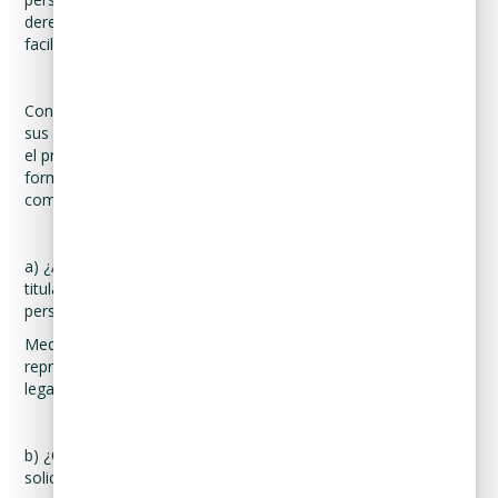
derecho correspondiente; y (iv) cualquier otro elemento que
facilite la localización de la Información Personal.
Con relación al procedimiento y requisitos para el ejercicio de
sus Derechos ARCO, Curadeuda, hace de su conocimiento en
el presente Aviso de Privacidad, las preguntas que se
formulan con mayor frecuencia con relación a este tema, así
como las respuestas correspondientes:
a) ¿A través de qué medios pueden acreditar su identidad el
titular y, en su caso, su representante, así como la
personalidad de este último?
Mediante copia simple de su identificación oficial, poder del
representante legal e identificación oficial del representante
legal, en su caso.
b) ¿Qué información y/o documentación deberá contener la
solicitud?