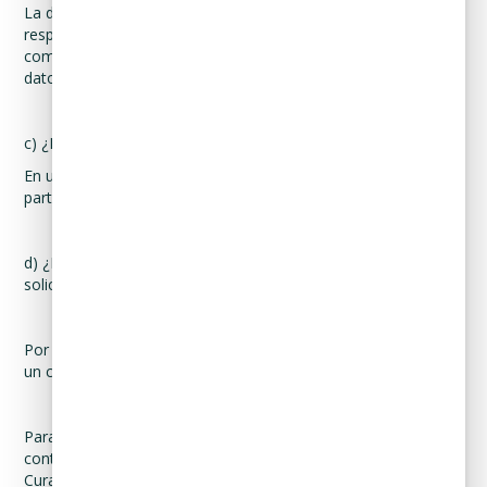
La descripción clara y precisa de la Información Personal
respecto de la cual se ejerza el derecho correspondiente, así
como cualesquiera antecedentes que permitan localizar los
datos correspondientes
c) ¿En cuántos días le daremos respuesta a su solicitud?
En un plazo máximo de 20 (veinte) días hábiles contados a
partir de la fecha de la recepción de su solicitud completa.
d) ¿Por qué medio le comunicaremos la respuesta a su
solicitud?
Por correo electrónico o a su domicilio, en caso de no tener
un correo electrónico disponible.
Para mayor información sobre el procedimiento, Usted podrá
contactar al Departamento de Datos Personales de
Curadeuda vía correo electrónico o vía telefónica por medio