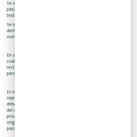
Se acreditará con copia simple del documento delegatorio,
pasado ante la fe de notario público o suscrito ante dos
testigos.
Se entenderá por interés jurídico aquel derecho subjetivo
derivado de una ley que permite a una persona actuar a
nombre de otra que por su situación le es imposible.
En ambos supuestos, se deberá acompañar una carta en la
cual se expresen los motivos por los cuales solicita el acceso,
rectificación, cancelación u oposición de los datos de la
persona.
Es importante tener en cuenta que la identidad del titular y su
representante, así como la personalidad de este último,
deberán quedar debidamente acreditadas previo al ejercicio
del derecho de que se trate, en caso de que resulte
procedente, mediante la presentación de los documentos
originales antes señalados o copia certificada de los mismos,
para su cotejo.