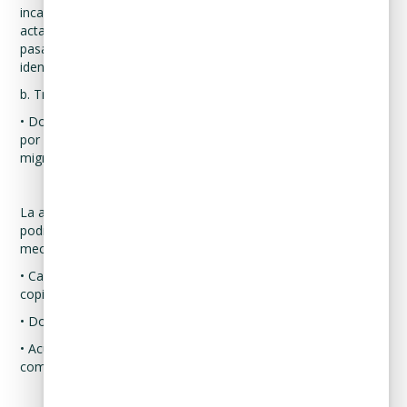
incapacidad declarada por ley se podrá acreditar mediante su
acta de nacimiento, Clave Única de Registro de Población,
pasaporte vigente o cualquier otro documento o
identificación oficial vigente expedida para tal fin.
b. Tratándose de extranjeros.
• Documento migratorio vigente que corresponda, emitido
por autoridad competente (en su caso, prórroga o refrendo
migratorio).
La acreditación de personalidad como representante legal
podrá realizarse a través de alguno de los siguientes
mecanismos:
• Carta poder simple suscrita ante dos testigos, anexando
copia simple de sus identificaciones oficiales.
• Documento suscrito por un Notario Público.
• Acudiendo el titular y su representante a declarar en
comparecencia ante el responsable.