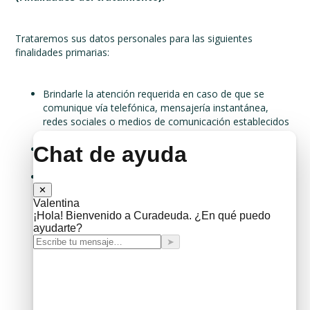
Trataremos sus datos personales para las siguientes
finalidades primarias:
Brindarle la atención requerida en caso de que se
comunique vía telefónica, mensajería instantánea,
redes sociales o medios de comunicación establecidos
por Curadeuda.
Gestionar las comunicaciones e interacciones a través
de nuestros formularios de contacto.
Para el caso de eventos en línea: 1. Invitarlo a participar
como ponentes y/o asistente a los eventos digitales o
presenciales realizados por el responsable; 2.
Contactarlo para la gestión de las actividades logísticas
para la celebración de los eventos digitales o
presenciales realizados por el responsable; 3. Registrar
su asistencia en los eventos digitales o presenciales
realizados por el responsable; 4. Contar con evidencia
fotográfica y/o en vídeo de la realización de los eventos
digitales o presenciales realizados por el responsable; 5.