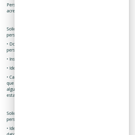
Personas en el caso de menores de edad, la personalidad se
acredita a través del acta de nacimiento del menor.
Solicitudes de derechos ARCO de datos personales de
personas en estado de interdicción o incapacidad legal:
• Documento que acredite la identidad del titular de los datos
personales.
• Instrumento legal de designación del tutor.
• Identificación oficial del tutor.
• Carta en la que se manifieste, bajo protesta de decir verdad,
que ejerce la tutela, y que no se encuentra dentro de lo
alguno de los supuestos legales de suspensión o limitación de
esta.
Solicitudes de derechos ARCO de datos personales de
personas fallecidas:
• Identificación oficial de la persona a quien pertenecían los
datos personales.