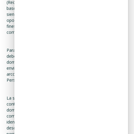
(Rectificación); que la eliminemos de nuestros registros o
bases de datos cuando considere que la misma no está
siendo utilizada adecuadamente (Cancelación); así como
oponerse al uso de sus datos personales y/o sensibles para
fines específicos (Oposición). Estos derechos se conocen
como Derechos ARCO.
Para el ejercicio de cualquiera de los Derechos ARCO, Usted
deberá presentar la solicitud respectiva por escrito, en el
domicilio antes referido, o a través de un mensaje de datos
enviado vía correo electrónico a la siguiente dirección:
arco@curadeuda.com dirigiéndose al Departamento de Datos
Personales.
La solicitud a que se refiere el párrafo anterior habrá de
contener: (i) nombre del titular de la Información Personal, su
domicilio y correo electrónico u otro medio necesario para
comunicar la respuesta; (ii) documentos que acrediten su
identidad o bien la representación legal correspondiente; (iii)
descripción clara y precisa de los datos personales y/o datos
personales sensibles respecto de los cuales se ejerza el