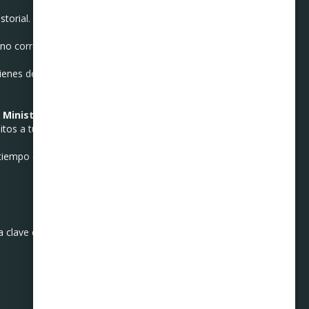
torial.
 no corresponden a ti.
ienes derecho a exigir que
l
Ministerio Público
.
itos a tu nombre.
tiempo cualquier anomalía.
La clave está en
actuar