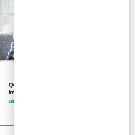
May 28, 2024
Tips financieros
Quiero invertir: ¿cómo distingo una
inversión buena de una mala?
LEER MÁS