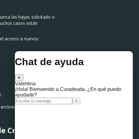
nunca las hayas solicitado o
 muchos casos están
 el acceso a nuevos
e.
rróneos en tu historial.
de Crédito