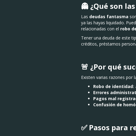
👻 ¿Qué son la
Las
deudas fantasma
son
ya las hayas liquidado. Pue
relacionadas con el
robo d
Tener una deuda de este tip
créditos, préstamos persona
🚨 ¿Por qué su
Existen varias razones por 
Robo de identidad:
Errores administrat
Pagos mal registra
Confusión de homó
✅ Pasos para r