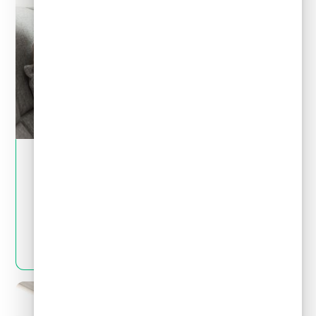
May 28, 2024
Crédito y deudas
¿Por qué no es bueno pedir un crédito para
pagar deudas?
LEER MÁS