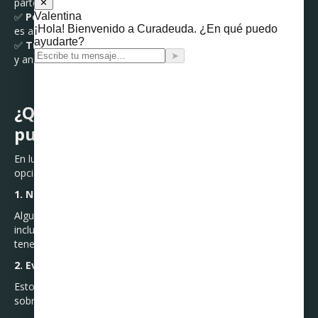
parte del banco o de despachos externos.
✅
Podrías enfrentar una demanda mercantil
si la deuda
es alta y no llegas a un acuerdo.
✅
Tu salud emocional se verá afectada
, generando estrés
y ansiedad por la presión constante.
¿Qué puedes hacer si ya no
puedes pagar tu préstamo?
En lugar de ignorar el problema, es mejor actuar. Aquí algunas
opciones:
1. Negocia directamente con la institución
Algunos bancos ofrecen reestructuras, plazos más largos o
incluso descuentos por pago único, recuerda que deberás
tener el dinero disponible.
2. Evita pedir más préstamos para cubrir deudas
Esto solo alarga el problema y puede llevarte al
sobreendeudamiento.