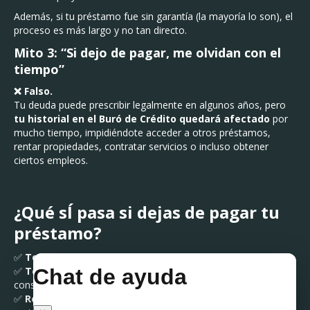
Además, si tu préstamo fue sin garantía (la mayoría lo son), el
proceso es más largo y no tan directo.
Mito 3: “Si dejo de pagar, me olvidan con el
tiempo”
❌ Falso.
Tu deuda puede prescribir legalmente en algunos años, pero
tu historial en el Buró de Crédito quedará afectado
por
mucho tiempo, impidiéndote acceder a otros préstamos,
rentar propiedades, contratar servicios o incluso obtener
ciertos empleos.
¿Qué sÍ pasa si dejas de pagar tu
préstamo?
✅
Te reportan al Buró de Crédito
con calificación negativa.
✅
Te cobrarán intereses moratorios
, lo que aumenta
considerablemente el monto que debes.
✅
Recibirás llamadas y notificaciones de cobranza
por