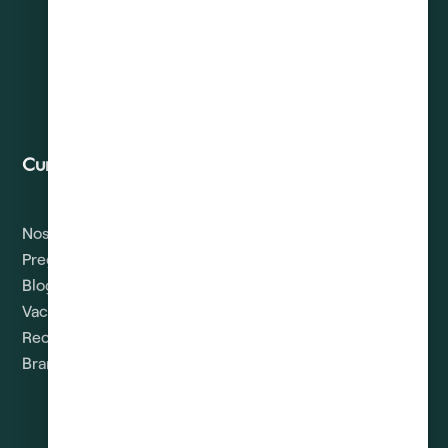
Curadeuda
Contacto
Nosotros
Solicitud de Derechos
ARCO
Preguntas
Blog
Vacantes
Recomendar
Brandbook