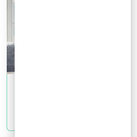
May 28, 2024
Tips financieros
Quiero invertir: ¿cómo distingo una
inversión buena de una mala?
LEER MÁS