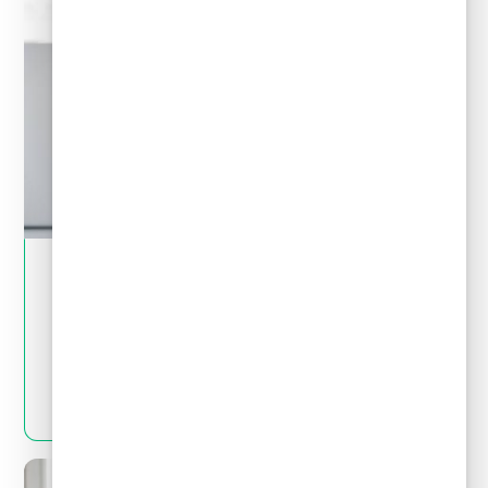
May 28, 2024
Tips financieros
Quitas y reestructuración de deudas: Mitos
y realidades que debes conocer
LEER MÁS