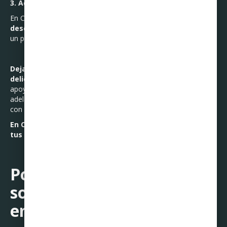
3. Acércate a expertos como Curadeuda
En Curadeuda te ayudamos a
liquidar tus deudas con
descuentos reales y sin pedir más créditos
, a través de
un plan a tu medida y con asesoría personalizada.
Dejar de pagar un préstamo personal es una situación
delicada, pero no estás perdido.
Con información clara,
apoyo profesional y disposición para negociar, puedes salir
adelante. No se trata de huir, sino de tomar el control y actuar
con inteligencia financiera.
En Curadeuda, estamos para ayudarte a ponerle fin a
tus deudas y recuperar tu tranquilidad.
Porque toda deuda tiene
solución… y tú mereces
empezar de nuevo.