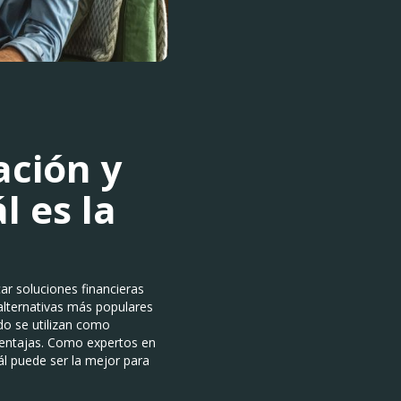
ación y
l es la
ar soluciones financieras
 alternativas más populares
o se utilizan como
 ventajas. Como expertos en
l puede ser la mejor para