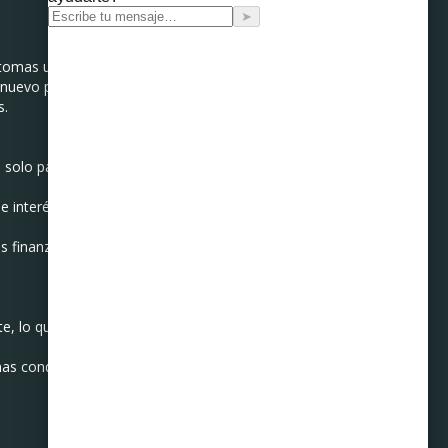
 tomas un crédito nuevo que
 nuevo prestamista. Este
s.
 solo pago, lo que evita
 interés más baja que las
s finanzas y proyectar tu
e, lo que puede generar
as condiciones, es