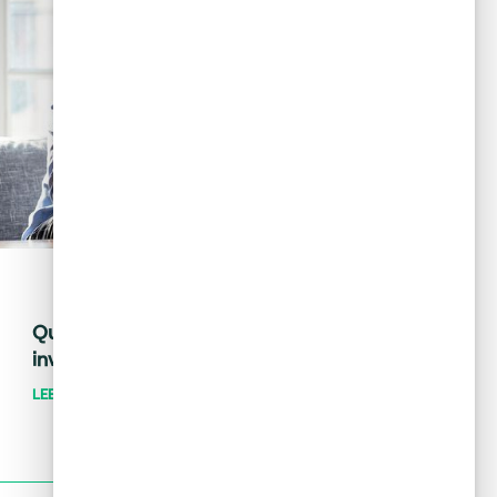
May 28, 2024
Tips financieros
Quiero invertir: ¿cómo distingo una
inversión buena de una mala?
LEER MÁS