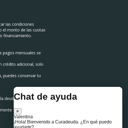
ar las condiciones
s o el monto de las cuotas
vo financiamiento.
tus pagos mensuales se
 crédito adicional, solo
a, puedes conservar tu
 la deuda podrías terminar
mente si has tenido