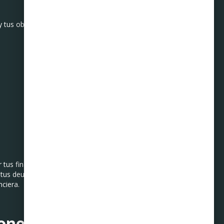
 tus objetivos a largo
us finanzas y salir del
e tus deudas. En
Curadeuda
,
nciera.
iones