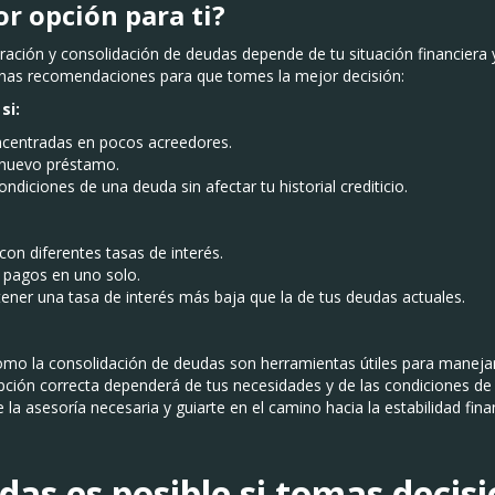
or opción para ti?
uración y consolidación de deudas depende de tu situación financiera y
unas recomendaciones para que tomes la mejor decisión:
si:
centradas en pocos acreedores.
n nuevo préstamo.
ndiciones de una deuda sin afectar tu historial crediticio.
con diferentes tasas de interés.
s pagos en uno solo.
ner una tasa de interés más baja que la de tus deudas actuales.
omo la consolidación de deudas son herramientas útiles para manejar t
a opción correcta dependerá de tus necesidades y de las condiciones d
la asesoría necesaria y guiarte en el camino hacia la estabilidad fina
udas es posible si tomas decis