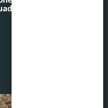
uado.