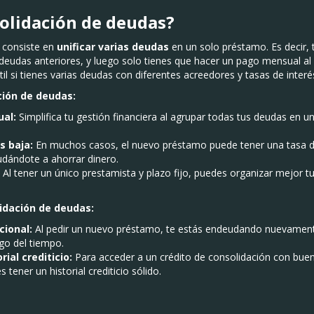
solidación de deudas?
 consiste en
unificar varias deudas
en un solo préstamo. Es decir,
 deudas anteriores, y luego solo tienes que hacer un pago mensual al
l si tienes varias deudas con diferentes acreedores y tasas de interé
ción de deudas:
al:
Simplifica tu gestión financiera al agrupar todas tus deudas en un
s baja:
En muchos casos, el nuevo préstamo puede tener una tasa de
udándote a ahorrar dinero.
Al tener un único prestamista y plazo fijo, puedes organizar mejor tu
idación de deudas:
ional:
Al pedir un nuevo préstamo, te estás endeudando nuevament
rgo del tiempo.
ial crediticio:
Para acceder a un crédito de consolidación con buen
 tener un historial crediticio sólido.