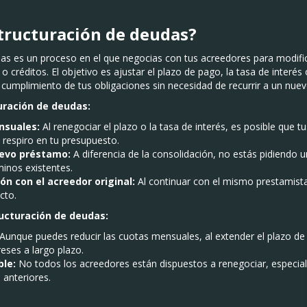
structuración de deudas?
as es un proceso en el que negocias con tus acreedores para modific
o créditos. El objetivo es ajustar el plazo de pago, la tasa de interé
l cumplimiento de tus obligaciones sin necesidad de recurrir a un nue
uración de deudas:
suales:
Al renegociar el plazo o la tasa de interés, es posible que 
respiro en tu presupuesto.
uevo préstamo:
A diferencia de la consolidación, no estás pidiendo un
inos existentes.
ón con el acreedor original:
Al continuar con el mismo prestamist
acto.
ucturación de deudas:
Aunque puedes reducir las cuotas mensuales, al extender el plazo de
eses a largo plazo.
ble:
No todos los acreedores están dispuestos a renegociar, especial
anteriores.