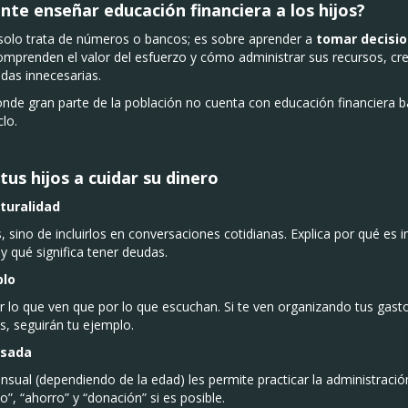
nte enseñar educación financiera a los hijos?
 solo trata de números o bancos; es sobre aprender a
tomar decisio
omprenden el valor del esfuerzo y cómo administrar sus recursos, c
das innecesarias.
nde gran parte de la población no cuenta con educación financiera 
lo.
tus hijos a cuidar su dinero
aturalidad
, sino de incluirlos en conversaciones cotidianas. Explica por qué es
y qué significa tener deudas.
plo
 lo que ven que por lo que escuchan. Si te ven organizando tus gas
, seguirán tu ejemplo.
esada
ual (dependiendo de la edad) les permite practicar la administración
o”, “ahorro” y “donación” si es posible.