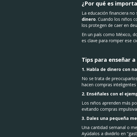
¿Por qué es importa
La educación financiera no
dinero
. Cuando los niños c
los protegen de caer en deu
En un país como México, do
es clave para romper ese cic
Tips para enseñar a 
1. Habla de dinero con n
No se trata de preocuparlos
hacen compras inteligentes 
2. Enséñales con el ejem
Los niños aprenden más por
evitando compras impulsivas
3. Dales una pequeña m
Una cantidad semanal o mens
Ayúdalos a dividirlo en “gast