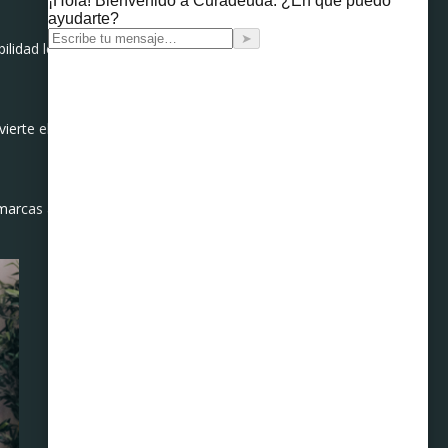
idad les será útil toda la
vierte el aprendizaje en una
arcas al hacer el súper.