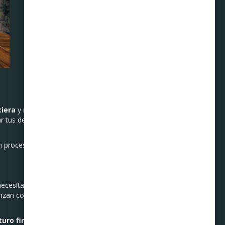
ciera
y mostrarles cómo se
r tus deudas y mejorar la
n proceso que beneficia a
 necesitas tener mucho
mienzan con pequeños pasos…
uro financiero sólido