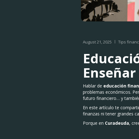
August 21, 2025
Tips financ
Educació
Enseñar 
Hablar de
educación finan
problemas económicos. Pero
futuro financiero… y también
En este artículo te compart
finanzas ni tener grandes c
Porque en
Curadeuda
, cr