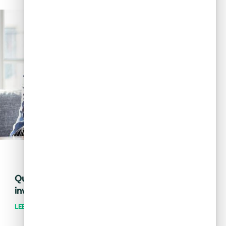
May 28, 2024
Tips financieros
Quiero invertir: ¿cómo distingo una
inversión buena de una mala?
LEER MÁS