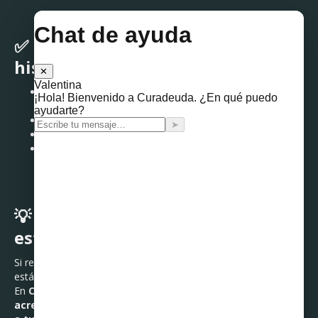
✅ Beneficios de mantener tu
historial en orden
Mejores oportunidades para obtener créditos o
financiamientos
Tasas de interés más bajas por buen historial
Mayor
tranquilidad financiera
Posibilidad de detectar a tiempo si estás cayendo en
sobreendeudamiento
💡 ¿Qué hacer si descubres que
estás en problemas?
Si revisaste tu historial y te diste cuenta de que tus deudas
están creciendo o tienes varios pagos vencidos, no estás solo.
En
Curadeuda
podemos ayudarte a
negociar con tus
acreedores
y crear un
plan de liquidación que se adapte