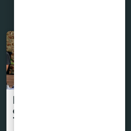
Liquidamos tus
deudas hasta con un
70% de descuento