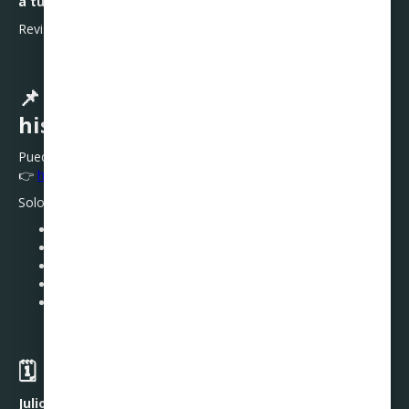
a tu situación
.
Revisar tu Buró es el primer paso para
retomar el control
.
📌 ¿Dónde puedes revisar tu
historial?
Puedes consultarlo gratuitamente en:
👉
https://www.burodecredito.com.mx
Solo necesitas:
Nombre completo
RFC
Dirección
Identificación oficial
Información de algún crédito vigente (si tienes)
🗓️ En resumen
Julio es más que vacaciones.
Es un excelente mes para