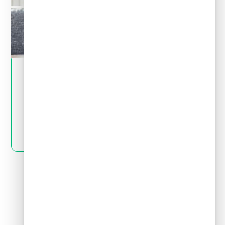
May 28, 2024
Tips financieros
Quiero invertir: ¿cómo distingo una
inversión buena de una mala?
LEER MÁS
Siguiente