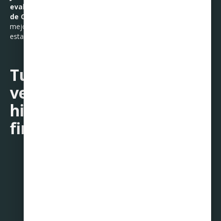
evaluar tu salud financiera
. Revisar tu historial en el
Buró
de Crédito
puede darte la claridad que necesitas para planear
mejor, tomar mejores decisiones y llegar a diciembre con más
estabilidad.
Tu mejor inversión este
verano: revisar tu
historial y cuidar tus
finanzas.
Compartir