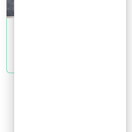
May 28, 2024
Tips financieros
Quiero invertir: ¿cómo distingo una
inversión buena de una mala?
LEER MÁS
Siguiente