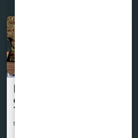
Liquidamos tus
deudas hasta con un
70% de descuento
Sin préstamos ni créditos