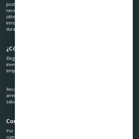
posteriormente los bienes inmuebles que ya no va
necesitando. O por ejemplo, la administración pública que para
obtener inyecciones de dinero pueden vender bienes
inmuebles que ya no piensan mantener en el futuro y rentarlo
durante ese tiempo.
¿Cómo elegir el mejor arrendamiento?
Elegir el mejor arrendamiento proviene siempre de una buena
investigación y comparación entre los productos que todas las
empresas te pueden ofrecer.
Recuerda que si comparas, no solo obtendrás un buen
arrendamiento, sino que te ayudará a mantener unas finanzas
saludables para tu empresa.
Consejos
Por último, te dejamos algunos consejos para que tomes en
cuenta: