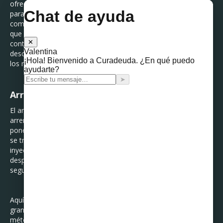
ofrece comida a domicilio y necesita adquirir más vehículos
para transportar su producto, pero también le gustaría poder
comprar los vehículos al finalizar el plan de arrendamiento, ya
que seguro crecerá más su flotilla. A ellos les conviene
contratar un arrendamiento financiero para no
descapitalizarse y poder seguir creciendo sin que el costo de
los nuevos vehículos impacte.
Arrendamiento Sale & Lease back
El arrendamiento Sale & Lease back, o venta con
arrendamiento posterior, es un tipo de arrendamiento que se
pone de moda en situaciones de crisis, principalmente porque
se trata de la venta de un activo propio para obtener una
inyección económica fuerte y rentar o arrendar ese activo
después de la venta sin hacerse cargo del mantenimiento o
seguros del activo así como poder deducir la renta mensual.
Aquí podemos hablar de ejemplos claros de empresas
grandes como BBVA o Santander que han elegido este
método para reducir su carga de activos y arrendar