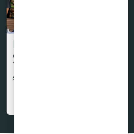
Liquidamos tus
deudas hasta con un
70% de descuento
Sin préstamos ni créditos
Curar Deudas