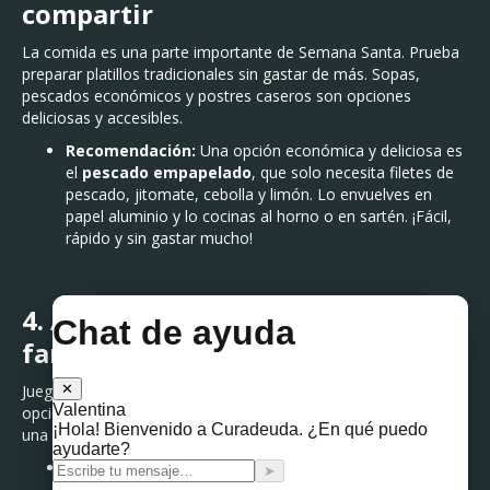
compartir
La comida es una parte importante de Semana Santa. Prueba
preparar platillos tradicionales sin gastar de más. Sopas,
pescados económicos y postres caseros son opciones
deliciosas y accesibles.
Recomendación:
Una opción económica y deliciosa es
el
pescado empapelado
, que solo necesita filetes de
pescado, jitomate, cebolla y limón. Lo envuelves en
papel aluminio y lo cocinas al horno o en sartén. ¡Fácil,
rápido y sin gastar mucho!
4. Actividades recreativas en
familia
Juegos de mesa, manualidades y deportes son excelentes
opciones para divertirse sin costo. También pueden organizar
una búsqueda del tesoro o un concurso de talentos en casa.
Recomendación:
Si quieres una actividad creativa,
intenta hacer
huevos de Pascua decorados
con