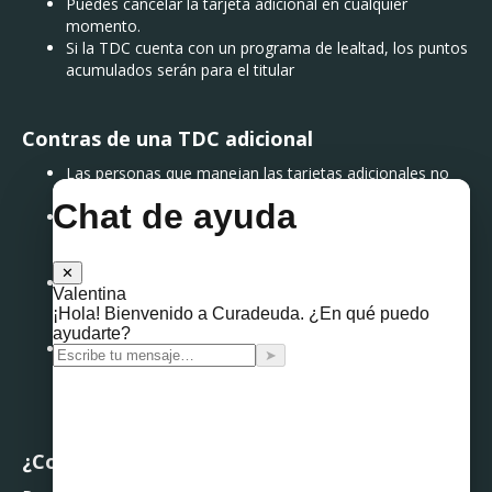
Puedes cancelar la tarjeta adicional en cualquier
momento.
Si la TDC cuenta con un programa de lealtad, los puntos
acumulados serán para el titular
Contras de una TDC adicional
Las personas que manejan las tarjetas adicionales no
generan historial crediticio propio.
Si la persona que maneja la tarjeta no puede cubrir los
pagos del adeudo, el titular tiene la obligación legal de
hacerlo.
El titular de la tarjeta puede ver el registro de las
compras hechas con las TDC adicionales, por lo que no
hay completa autonomía financiera para sus usuarios.
Un mal manejo de estos productos financieros puede
traer consigo un mal historial en buró de crédito para el
titular.
¿Convienen o no las tarjetas adicionales?