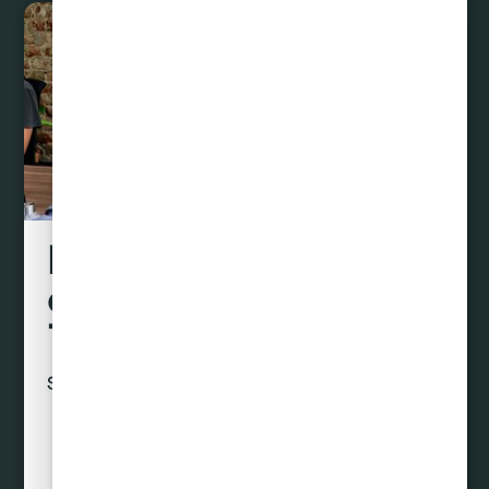
Liquidamos tus
deudas hasta con un
70% de descuento
Sin préstamos ni créditos
Curar Deudas