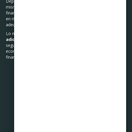
Depende del porqué se quiere otorgar y de la persona en sí
misma, pues hay que estar bien seguros de sus hábitos
financieros y capacidad de pago, de esta manera no ponemos
en riesgo nuestra propia economía al tener que liquidar los
adeudos que no pueda cubrir quien los generó.
Lo mejor es que si le vas a otorgar una
tarjeta de crédito
adicional
a otra persona, sea de plena confianza y estés
seguro de su capacidad de pago. Si el beneficiario depende
económicamente de ti, fija un monto límite que no afecte tus
finanzas al tener que pagar sus adeudos.
Compartir